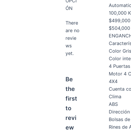
OPCI
Automati
ÓN
100,000 
$499,000
There
$504,000 
are no
ENGANCH
revie
Caracterís
ws
Color Gri
yet.
Color inte
4 Puertas
Motor 4 C
Be
4X4
the
Cuenta co
Clima
first
ABS
to
Dirección
revi
Bolsas de 
Rines de 
ew