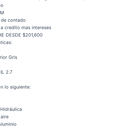
co
KM
 de contado
a credito mas intereses
E DESDE $201,600
ticas:
s
rior Gris
IL 2.7
n lo siguiente:
 Hidráulica
aire
Aluminio