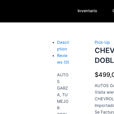
Inventario
Descri
Pick-Up
CHEV
ption
Revie
DOBL
ws (0)
$
499,
AUTO
S
AUTOS G
GARZ
Visita ww
A, TU
CHEVROLE
MEJO
Importad
R
Se Factur