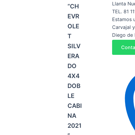
Llanta Nu
“CH
TEL. 81 11
EVR
Estamos u
OLE
Carvajal y
Diego de 
T
SILV
Conta
ERA
DO
4X4
DOB
LE
CABI
NA
2021