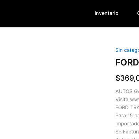
Inventario
Sin categ
FORD
$
369,
AUTOS G
Visita ww
FORD TRA
Para 15 p
Importad
Se Factur