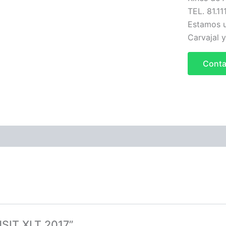
TEL. 81.11
Estamos u
Carvajal 
Conta
NSIT XLT 2017”