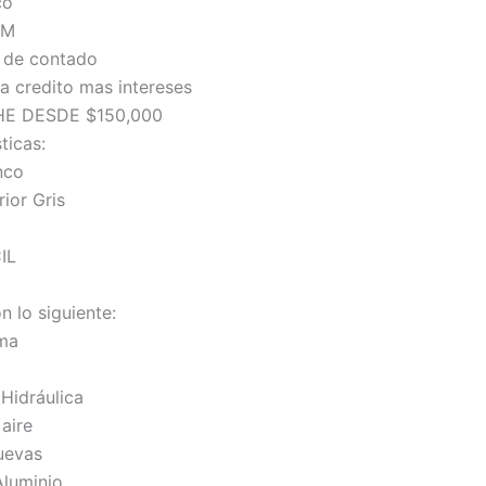
co
KM
 de contado
a credito mas intereses
E DESDE $150,000
ticas:
nco
rior Gris
IL
n lo siguiente:
ima
 Hidráulica
aire
uevas
Aluminio