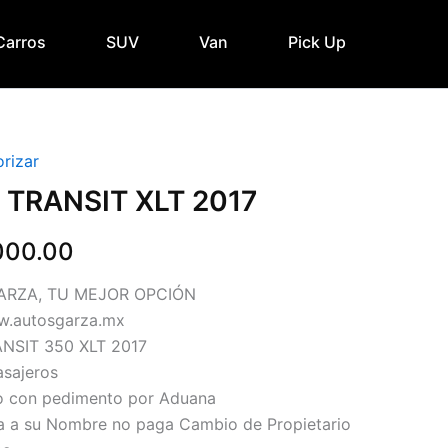
Carros
SUV
Van
Pick Up
orizar
 TRANSIT XLT 2017
000.00
ARZA, TU MEJOR OPCIÓN
w.autosgarza.mx
NSIT 350 XLT 2017
asajeros
o con pedimento por Aduana
a a su Nombre no paga Cambio de Propietario