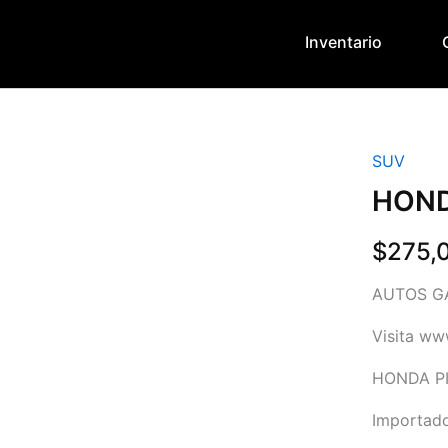
Inventario
SUV
HOND
$
275,
AUTOS G
Visita ww
HONDA PI
Importad