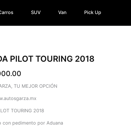
Carros
SUV
Van
Pick Up
A PILOT TOURING 2018
000.00
ARZA, TU MEJOR OPCIÓN
w.autosgarza.mx
LOT TOURING 2018
o con pedimento por Aduana