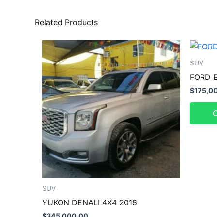
Related Products
SUV
FORD 
$
175,0
C
SUV
YUKON DENALI 4X4 2018
$
345,000.00