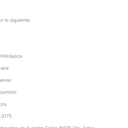
n lo siguiente:
 Hidráulica
aire
uevas
Aluminio
cos
3.0175