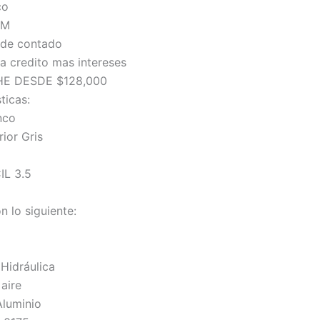
co
KM
 de contado
a credito mas intereses
E DESDE $128,000
ticas:
nco
rior Gris
IL 3.5
n lo siguiente:
 Hidráulica
aire
Aluminio