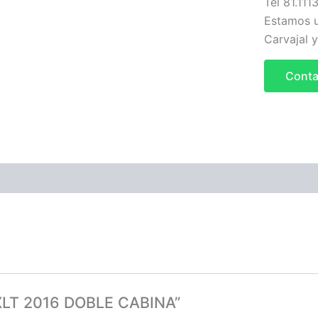
Tel 81.111
Estamos u
Carvajal 
Conta
0 XLT 2016 DOBLE CABINA”