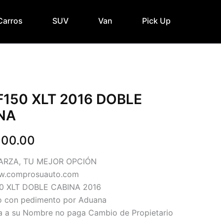
Carros
SUV
Van
Pick Up
F150 XLT 2016 DOBLE
NA
000.00
ARZA, TU MEJOR OPCIÓN
ww.comprosuauto.com
0 XLT DOBLE CABINA 2016
o con pedimento por Aduana
a a su Nombre no paga Cambio de Propietario