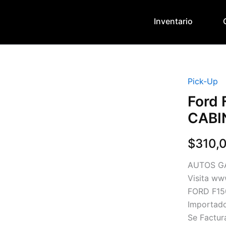
Inventario
Pick-Up
Ford 
CABI
$
310,
AUTOS G
Visita w
FORD F15
Importad
Se Factur