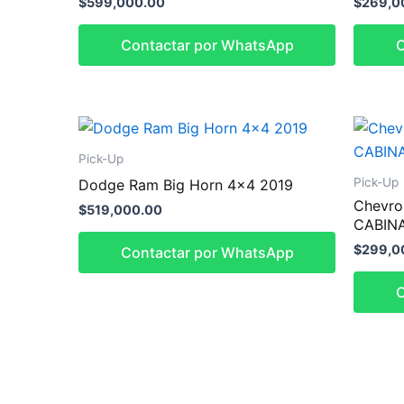
$
599,000.00
$
269,0
Contactar por WhatsApp
C
Pick-Up
Pick-Up
Dodge Ram Big Horn 4×4 2019
Chevro
$
519,000.00
CABINA
$
299,0
Contactar por WhatsApp
C